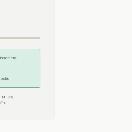
stissement
estis
e et 10%
ffre.