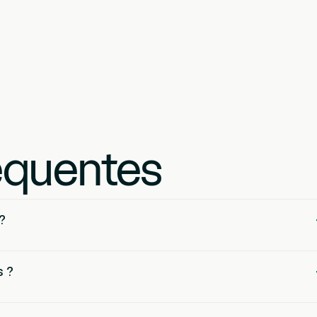
équentes
?
s ?