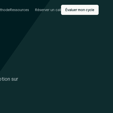
thode
Ressources
Réserver un call
Évaluer mon cycle
tion sur