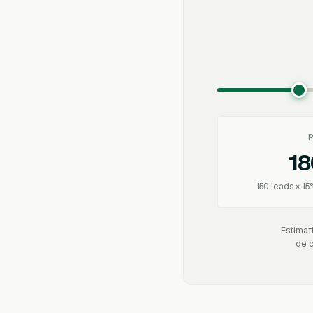
P
18
150 leads × 1
Estimat
de c