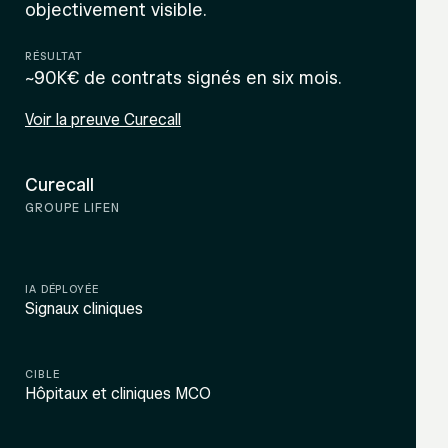
objectivement visible.
RÉSULTAT
~90K€ de contrats signés en six mois.
Voir la preuve Curecall
Curecall
L
GROUPE LIFEN
IA DÉPLOYÉE
Signaux cliniques
I
CIBLE
Hôpitaux et cliniques MCO
D