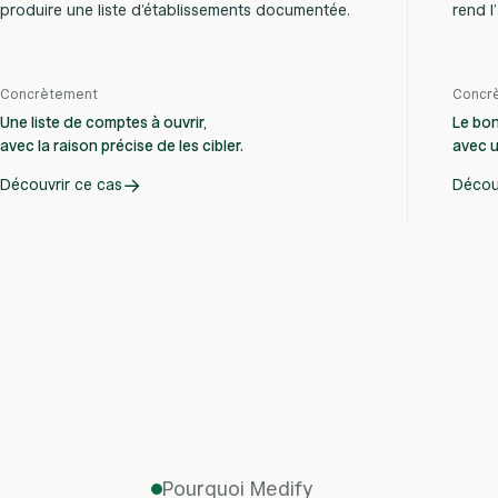
produire une liste d’établissements documentée.
rend l
Concrètement
Concr
Une liste de comptes à ouvrir,
Le bon
avec la raison précise de les cibler.
avec u
→
Découvrir ce cas
Décou
Pourquoi Medify