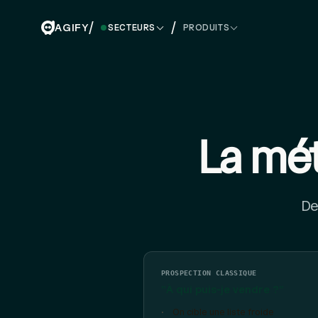
/
/
AGIFY
SECTEURS
PRODUITS
La mé
De
PROSPECTION CLASSIQUE
"À qui puis-je vendre ?"
On cible une liste froide