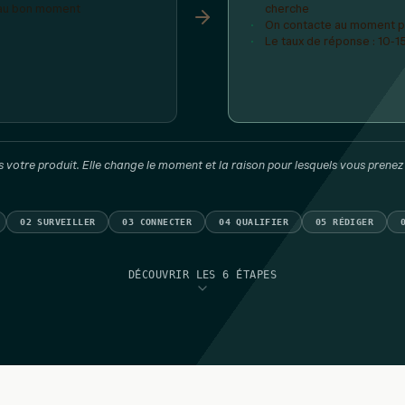
 au bon moment
cherche
On contacte au moment pr
Le taux de réponse : 10-1
 votre produit. Elle change le moment et la raison pour lesquels vous prenez 
02 SURVEILLER
03 CONNECTER
04 QUALIFIER
05 RÉDIGER
DÉCOUVRIR LES 6 ÉTAPES