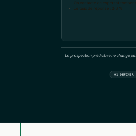
On contacte en espérant tomber
Le taux de réponse : 2-3 %
La prospection prédictive ne change pas
01 DÉFINIR