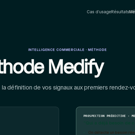
Cas d’usage
Résultats
Mé
INTELLIGENCE COMMERCIALE · MÉTHODE
thode Medify
 la définition de vos signaux aux premiers rendez-v
PROSPECTION PRÉDICTIVE · M
"Qui a déjà besoin de c
On détecte un besoin rée