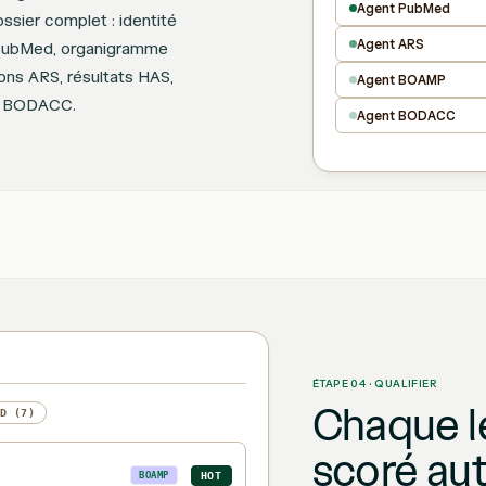
Agent PubMed
ssier complet : identité
Agent ARS
s PubMed, organigramme
ions ARS, résultats HAS,
Agent BOAMP
es BODACC.
Agent BODACC
ÉTAPE 04 · QUALIFIER
Chaque le
LD (7)
scoré au
HOT
BOAMP