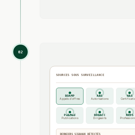
02
SOURCES SOUS SURVEILLANCE
BOAMP
ARS
HAS
Appels d'offres
Autorisations
Certificati
PubMed
BODACC
RPPS
Publications
Dirigeants
Profession
DERNIERS SIGNAUX DÉTECTÉS