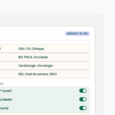
WORKSHOP 90 MIN
CHU, CH, Clinique
T
IDF, PACA, Occitanie
Cardiologie, Oncologie
DSI, Chef de service, DRCI
VÉS
P ouvert
LinkedIn
irante