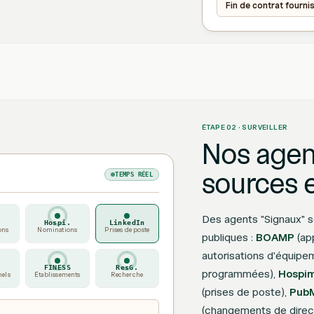
Fin de contrat fourni
ÉTAPE 02 · SURVEILLER
Nos agent
sources 
TEMPS RÉEL
Des agents "Signaux" 
Hospi.
LinkedIn
ons
Nominations
Prises de poste
publiques :
BOAMP
(app
autorisations d'équipe
FINESS
ResG.
programmées),
Hospi
nels
Établissements
Recherche
(prises de poste),
Pub
(changements de direc