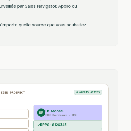
rveillée par Sales Navigator, Apollo ou
'importe quelle source que vous souhaitez
SSIER PROSPECT
6 AGENTS ACTIFS
Dr. Moreau
DM
CHU Bordeaux · DSI
RPPS · 8120345
✓