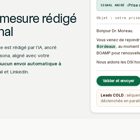
Prise 
SIGNAL ANCRÉ :
 mesure rédigé
Objet : votre pris
nal
Bonjour Dr. Moreau,
Vous venez de rejoindr
Bordeaux
, au moment 
est rédigé par l'IA, ancré
BOAMP pour renouvell
rsona, aligné avec votre
Nous aidons les DSI hos
Aucun envoi automatique à
l et LinkedIn.
Valider et envoyer
Leads COLD :
séquenc
déclenchée en parall