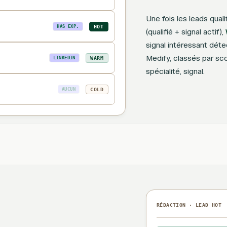
Une fois les leads qualif
HOT
HAS EXP.
(qualifié + signal actif),
signal intéressant déte
Medify, classés par scor
WARM
LINKEDIN
spécialité, signal.
COLD
AUCUN
RÉDACTION · LEAD HOT