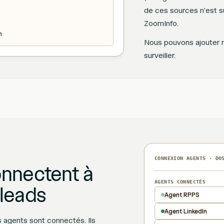
de ces sources n'est su
ZoomInfo.
n
Nous pouvons ajouter n
surveiller.
CONNEXION AGENTS · DO
onnectent à
AGENTS CONNECTÉS
 leads
Agent RPPS
Agent LinkedIn
s agents sont connectés. Ils