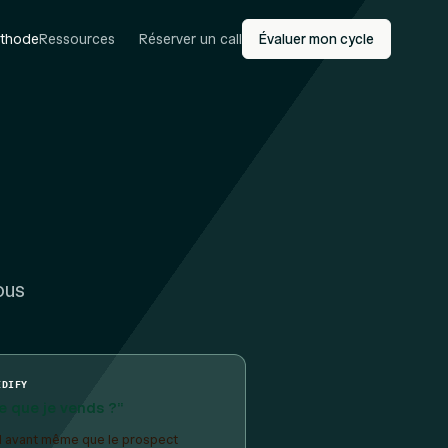
thode
Ressources
Réserver un call
Évaluer mon cycle
ous
EDIFY
e que je vends ?"
l avant même que le prospect