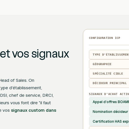
CONFIGURATION ICP
 et vos signaux
TYPE D'ÉTABLISSEMEN
GÉOGRAPHIE
SPÉCIALITÉ CIBLE
ead of Sales. On
DÉCIDEUR PRINCIPAL
type d'établissement,
 (DSI, chef de service, DRCI,
SIGNAUX D'ACHAT ACTI
Appel d'offres BOAM
urs vous font dire "il faut
re vos
signaux custom dans
Nomination décideur 
Certification HAS exp