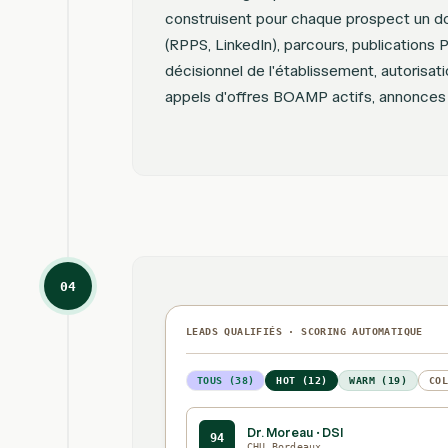
construisent pour chaque prospect un do
(RPPS, LinkedIn), parcours, publication
décisionnel de l'établissement, autorisat
appels d'offres BOAMP actifs, annonc
04
LEADS QUALIFIÉS · SCORING AUTOMATIQUE
TOUS (38)
HOT (12)
WARM (19)
CO
Dr. Moreau · DSI
94
CHU Bordeaux