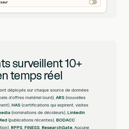
sseur
s surveillent 10+
en temps réel
sont déployés sur chaque source de données
els d'offres matériel lourd),
ARS
(nouvelles
ment),
HAS
(certifications qui expirent, visites
media
(nominations de décideurs),
LinkedIn
Med
(publications récentes),
BODACC
tion),
RPPS
,
FINESS
,
ResearchGate
. Aucune