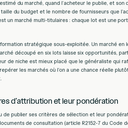
 estimé du marché, quand l’acheteur le publie, et son
a taille du budget et le nombre de fournisseurs que l
 est un marché multi-titulaires : chaque lot est une por
information stratégique sous-exploitée. Un marché en l
rché découpé en six lots laisse six opportunités, par
r de niche est mieux placé que le généraliste qui rafle
t repérer les marchés où l’on a une chance réelle plutô
.
ères d’attribution et leur pondération
u de publier ses critères de sélection et leur pondéra
 documents de consultation (article R2152-7 du Code