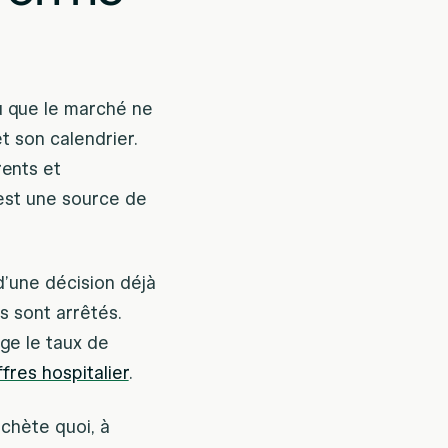
u que le marché ne
t son calendrier.
rents et
 est une source de
d’une décision déjà
s sont arrêtés.
ge le taux de
fres hospitalier
.
achète quoi, à