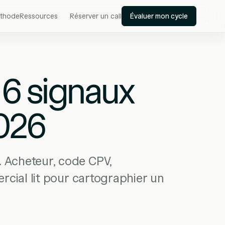
thode
Ressources
Réserver un call
Évaluer mon cycle
 6 signaux
026
 Acheteur, code CPV,
rcial lit pour cartographier un