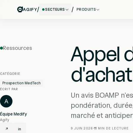
/
/
AGIFY
SECTEURS
PRODUITS
Appel d
Ressources
d'achat
CATÉGORIE
Prospection MedTech
ÉCRIT PAR
Un avis BOAMP n'es
A
pondération, durée,
marché et anticiper
Équipe Medify
Agify
9 JUIN 2026
·
11
MIN DE LECTURE
↗
in