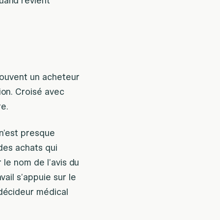
uand revient
 souvent un acheteur
ion. Croisé avec
re.
 n’est presque
 des achats qui
r le nom de l’avis du
ail s’appuie sur le
 décideur médical