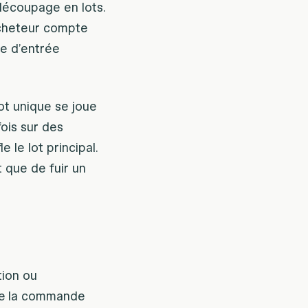
 découpage en lots.
’acheteur compte
te d’entrée
ot unique se joue
fois sur des
 le lot principal.
t que de fuir un
tion ou
 de la commande