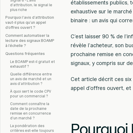
Signal 6 · L’avis
établissements publics, 
d’attribution, le signal le
plus riche
exhaustive sur le marché 
Pourquoi l’avis d’attribution
binaire : un avis qui corr
vaut-il plus qu’un appel
d’offres ouvert ?
Comment automatiser la
C’est laisser 90 % de l’i
lecture des signaux BOAMP
révèle l’acheteur, son bu
à l’échelle ?
prochaine remise en concu
Questions fréquentes
Le BOAMP est-il gratuit et
signaux, y compris sur de
exhaustif ?
Quelle différence entre
Cet article décrit ces six
un avis de marché et un
avis d’attribution ?
appel d’offres ouvert, et
À quoi sert le code CPV
pour un commercial ?
Comment connaître la
date de la prochaine
remise en concurrence
d’un marché ?
Pourquoi 
La pondération des
critères est-elle toujours