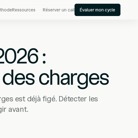
thode
Ressources
Réserver un call
Évaluer mon cycle
026 :
r des charges
es est déjà figé. Détecter les
ir avant.