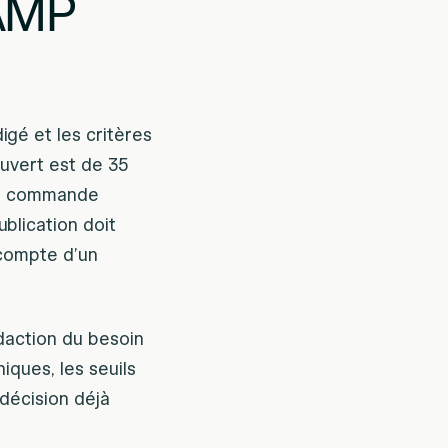
OAMP
gé et les critères
ouvert est de 35
 la commande
blication doit
 compte d’un
édaction du besoin
iques, les seuils
 décision déjà