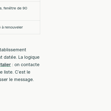
s, fenêtre de 90
 à renouveler
établissement
at datée. La logique
talier
: on contacte
 liste. C’est le
usser le message.