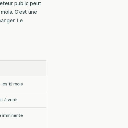
cheteur public peut
2 mois. C’est une
changer. Le
 les 12 mois
t à venir
é imminente