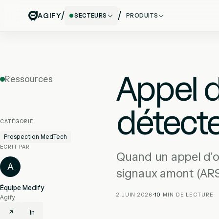
/
/
AGIFY
SECTEURS
PRODUITS
Appel d
Ressources
détecte
CATÉGORIE
Prospection MedTech
ÉCRIT PAR
Quand un appel d'of
A
signaux amont (ARS,
Équipe Medify
2 JUIN 2026
·
10
MIN DE LECTURE
Agify
↗
in