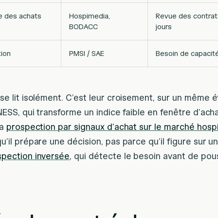
e des achats
Hospimedia,
Revue des contrat
BODACC
jours
tion
PMSI / SAE
Besoin de capacité
se lit isolément. C’est leur croisement, sur un même 
NESS, qui transforme un indice faible en fenêtre d’ach
la
prospection par signaux d’achat sur le marché hospi
il prépare une décision, pas parce qu’il figure sur une
spection inversée
, qui détecte le besoin avant de po