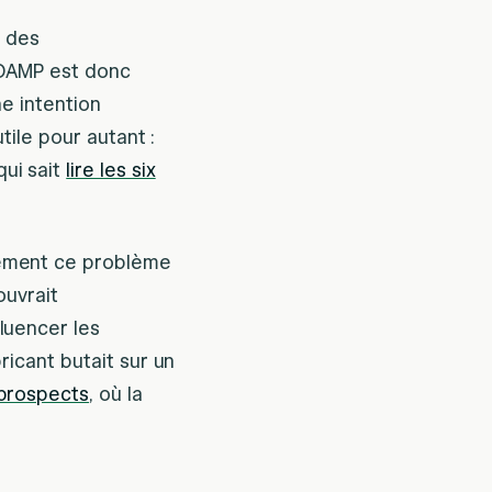
s des
 BOAMP est donc
ne intention
utile pour autant :
ui sait
lire les six
sément ce problème
ouvrait
luencer les
ricant butait sur un
 prospects
, où la