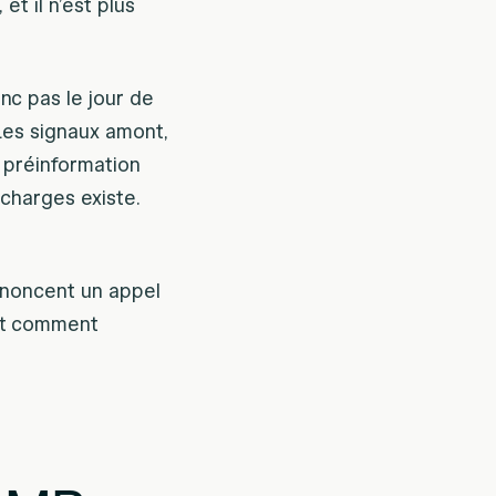
et il n’est plus
nc pas le jour de
Les signaux amont,
e préinformation
 charges existe.
annoncent un appel
 et comment