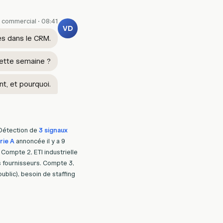
r commercial · 08:41
VD
es dans le CRM.
cette semaine ?
t, et pourquoi.
Détection
de
3
signaux
rie
A
annoncée
il
y
a
9
Compte
2,
ETI
industrielle
s
fournisseurs.
Compte
3,
public),
besoin
de
staffing
e.
Identification
du
rce
publique.
Préparation