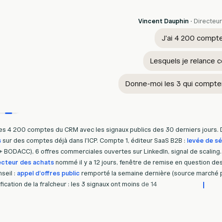
Vincent Dauphin
· Directeu
J'ai 4 200 compt
Lesquels je relance 
Donne-moi les 3 qui compten
·
3.1s
es
4
200
comptes
du
CRM
avec
les
signaux
publics
des
30
derniers
jours.
s
sur
des
comptes
déjà
dans
l'ICP.
Compte
1,
éditeur
SaaS
B2B
:
levée
de
sé
+
BODACC),
6
offres
commerciales
ouvertes
sur
LinkedIn,
signal
de
scaling.
ecteur
des
achats
nommé
il
y
a
12
jours,
fenêtre
de
remise
en
question
de
nseil
:
appel
d'offres
public
remporté
la
semaine
dernière
(source
marché
fication
de
la
fraîcheur
:
les
3
signaux
ont
moins
de
14
jours,
demi-vie
court
ataire
pour
chacun,
email
professionnel
et
profil
LinkedIn
confirmés
par
sou
approche
contextualisés.
Confiance
:
élevée
.