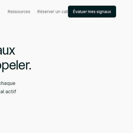
Ressources
Réserver un call
Évaluer mes signaux
aux
peler.
 chaque
al actif