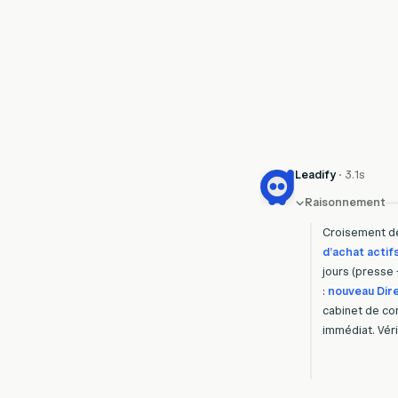
Leadify
· 3.1s
Raisonnement
Croisement
d
d'achat
actif
jours
(presse
:
nouveau
Dir
cabinet
de
co
immédiat.
Véri
décideur
sign
des
angles
d'