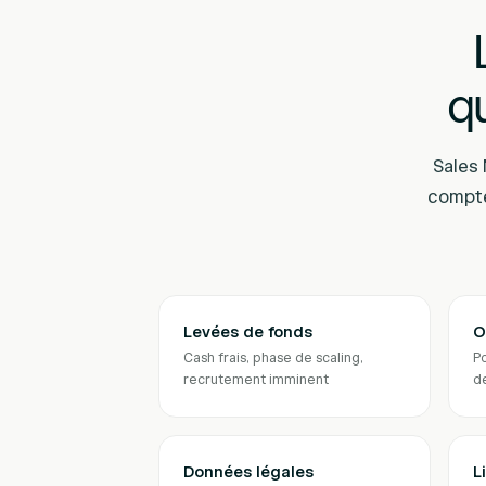
qu
Sales 
compte
Levées de fonds
O
Cash frais, phase de scaling,
Po
recrutement imminent
d
Données légales
L