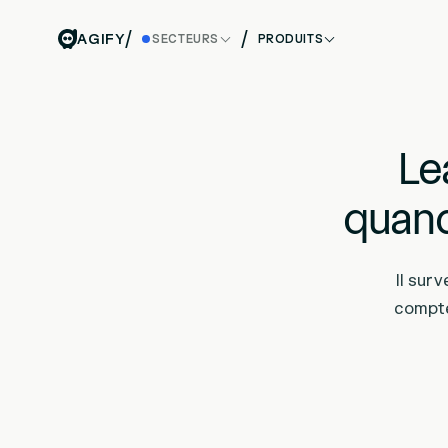
/
/
AGIFY
SECTEURS
PRODUITS
Le
quand
Il sur
compte 