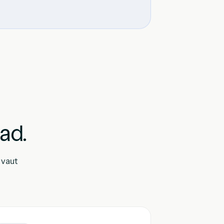
e
ead.
 vaut