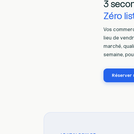
3 secon
Zéro lis
Vos commerci
lieu de vendr
marché, qual
semaine, pou
Réserver