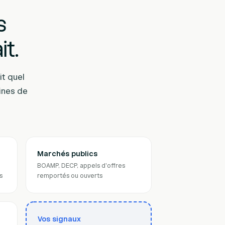
s
it.
it quel
ines de
Marchés publics
BOAMP, DECP, appels d'offres
s
remportés ou ouverts
Vos signaux