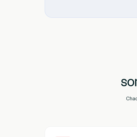
son
Chaq