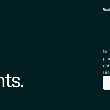
Réal
Nou
pla
con
ts.
rés