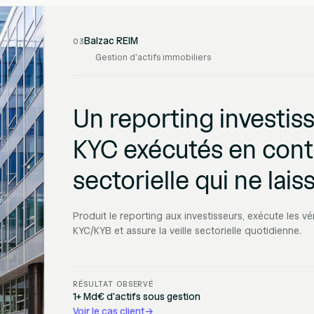
Balzac REIM
03
Gestion d'actifs immobiliers
Un reporting investis
KYC exécutés en conti
sectorielle qui ne lais
Produit le reporting aux investisseurs, exécute les vér
KYC/KYB et assure la veille sectorielle quotidienne.
RÉSULTAT OBSERVÉ
1+ Md€ d'actifs sous gestion
Voir le cas client
→