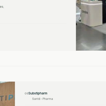
es,
Substipharm
05
Santé · Pharma