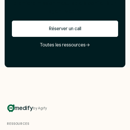
première mission mesurable à confier à un
agent Medify.
Réserver un call
Toutes les ressources
→
medify
by Agify
RESSOURCES