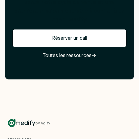
santé, votre cycle de vente et une
première mission mesurable à confier à un
agent Medify.
Réserver un call
Toutes les ressources
→
medify
by Agify