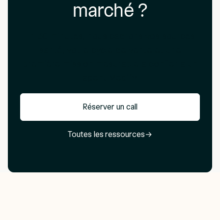
marché ?
En 30 minutes, nous cadrons vos sources
santé, votre cycle de vente et une
première mission mesurable à confier à un
agent Medify.
Réserver un call
Toutes les ressources
→